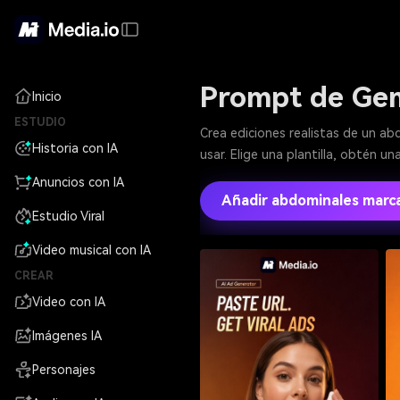
Prompt de Gem
Inicio
ESTUDIO
Crea ediciones realistas de un ab
Historia con IA
usar. Elige una plantilla, obtén u
Anuncios con IA
Añadir abdominales marc
Estudio Viral
Video musical con IA
CREAR
Video con IA
Imágenes IA
Personajes