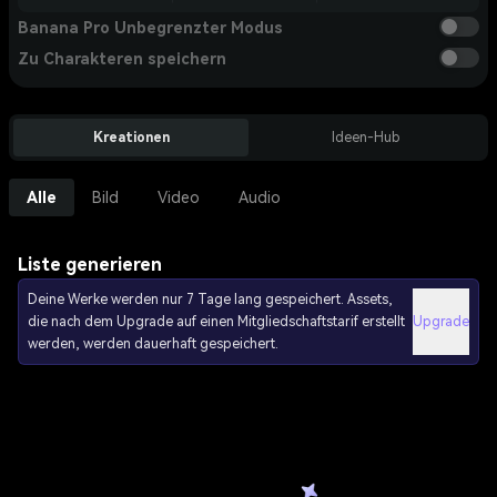
Banana Pro Unbegrenzter Modus
Zu Charakteren speichern
Kreationen
Ideen-Hub
Alle
Bild
Video
Audio
Liste generieren
Deine Werke werden nur 7 Tage lang gespeichert. Assets,
die nach dem Upgrade auf einen Mitgliedschaftstarif erstellt
Upgrade
werden, werden dauerhaft gespeichert.