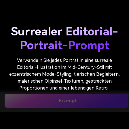
Surrealer Editorial-
Portrait-Prompt
Verwandeln Sie jedes Porträt in eine surreale
Editorial-Illustration im Mid-Century-Stil mit
exzentrischem Mode-Styling, tierischen Begleitern,
malerischen Ölpinsel-Texturen, gestreckten
Proportionen und einer lebendigen Retro-
Farbpalette inspiriert von der Riviera. Media.io hilft
Erzeugt
Ihnen, in Sekundenschnelle stilvolle absurde
Porträtkunst zu erstellen.
Erstellen Sie Jetzt KI-Generierte