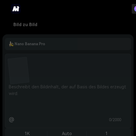
Bild zu Bild
Nano Banana Pro
@
0/2000
1K
Auto
1