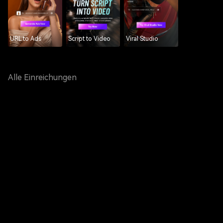
URL to Ads
Script to Video
Viral Studio
Alle Einreichungen