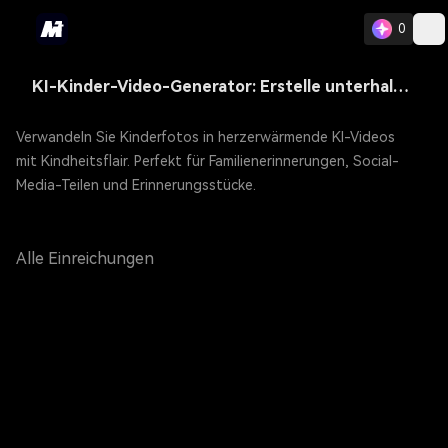
0
KI-Kinder-Video-Generator: Erstelle unterhaltsame Videos für Kinder
Verwandeln Sie Kinderfotos in herzerwärmende KI-Videos
mit Kindheitsflair. Perfekt für Familienerinnerungen, Social-
Media-Teilen und Erinnerungsstücke.
Alle Einreichungen