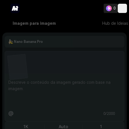
0
Imagem para imagem
Hub de Ideias
Nano Banana Pro
@
0/2000
1K
Auto
1