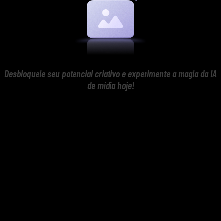
Desbloqueie seu potencial criativo e experimente a magia da IA
de mídia hoje!