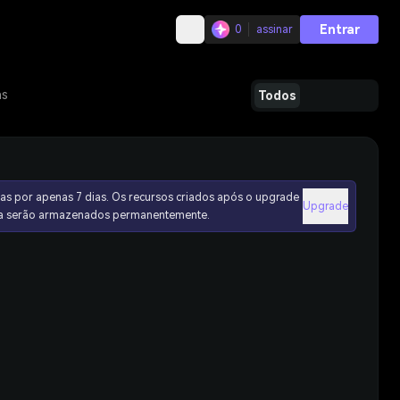
Entrar
0
assinar
as
Todos
as por apenas 7 dias. Os recursos criados após o upgrade
Upgrade
ura serão armazenados permanentemente.