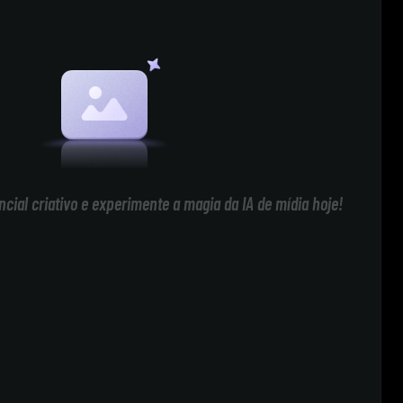
cial criativo e experimente a magia da IA de mídia hoje!