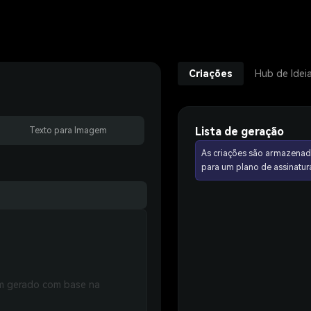
Criações
Hub de Idei
Lista de geração
Texto para Imagem
As criações são armazenad
para um plano de assinat