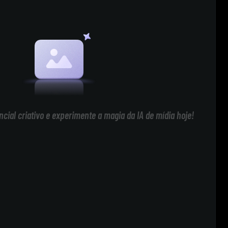
cial criativo e experimente a magia da IA de mídia hoje!