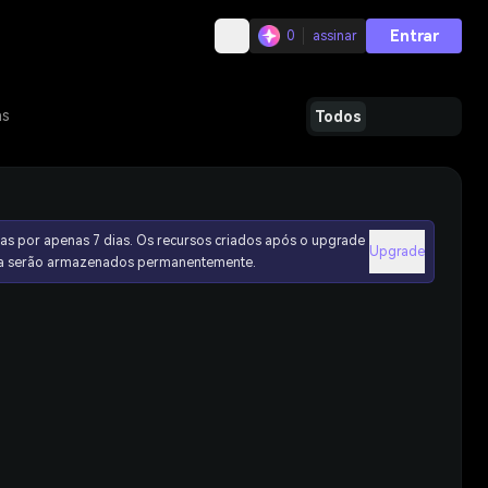
Entrar
0
assinar
as
Todos
as por apenas 7 dias. Os recursos criados após o upgrade
Upgrade
ura serão armazenados permanentemente.