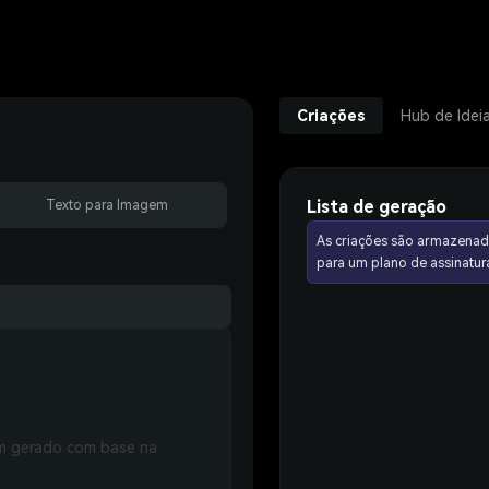
Criações
Hub de Idei
Lista de geração
Texto para Imagem
As criações são armazenad
para um plano de assinat