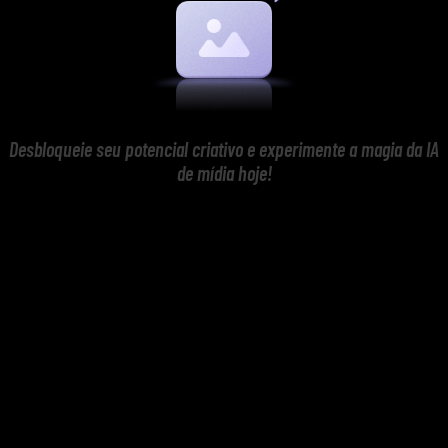
Desbloqueie seu potencial criativo e experimente a magia da IA
de mídia hoje!