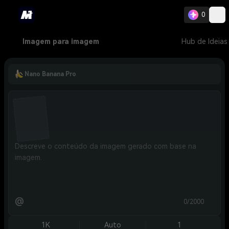
0
Imagem para imagem
Hub de Ideias
Nano Banana Pro
@
0/2000
1K
Auto
1