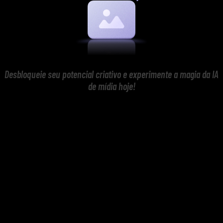
Desbloqueie seu potencial criativo e experimente a magia da IA
de mídia hoje!