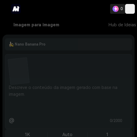
0
Imagem para imagem
Hub de Ideias
Nano Banana Pro
@
0/2000
1K
Auto
1