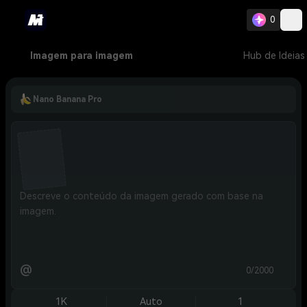
0
Imagem para imagem
Hub de Ideias
Nano Banana Pro
@
0/2000
1K
Auto
1