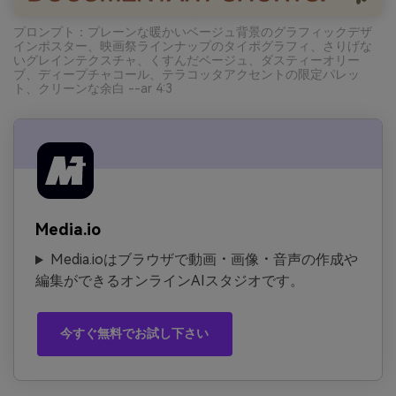
プロンプト：プレーンな暖かいベージュ背景のグラフィックデザ
インポスター、映画祭ラインナップのタイポグラフィ、さりげな
いグレインテクスチャ、くすんだベージュ、ダスティーオリー
ブ、ディープチャコール、テラコッタアクセントの限定パレッ
ト、クリーンな余白 --ar 4:3
Media.io
Media.ioはブラウザで動画・画像・音声の作成や
編集ができるオンラインAIスタジオです。
今すぐ無料でお試し下さい