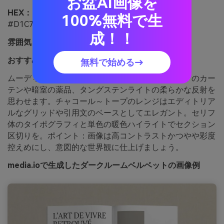
お盆AI画像を
HEX：
#1E1C1B #3A2E2B #6B4E3D #A08A7A
100%無料で生
#D1C7BE
成！！
雰囲気：
ムーディー、ラグジュアリー、親密
おすすめ用途：
雑誌のエディトリアルスプレッド
無料で始める→
ムーディーで質感豊かな組み合わせは、ベルベットのカー
テンや暗室の薬品、タングステンライトの柔らかな反射を
思わせます。チャコール～トープのレンジはエディトリア
ルなグリッドや引用文のベースとしてエレガント。セリフ
体のタイポグラフィと単色の暖色ハイライトでセクション
区切りを。ポイント：画像は高コントラストかつやや彩度
控えめにし、意図的な世界観に仕上げましょう。
media.ioで生成したダークルームベルベットの画像例