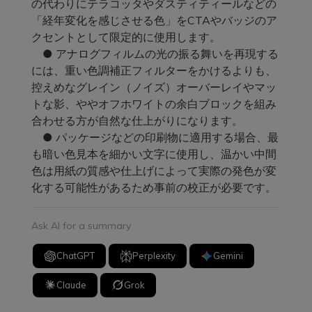
の代わりにテラコッタやダスティティールなどの
「経年変化を感じさせる色」をCTAやバッジのア
クセントとして限定的に使用します。
● アナログフィルムの光の振る舞いを再現する
には、重い色調補正フィルターをかけるよりも、
控えめなグレイン（ノイズ）オーバーレイやマッ
トな影、ややオフホワイトの余白ブロックを組み
合わせる方が自然な仕上がりになります。
● パッケージなどの印刷物に適用する場合、最
も暗い色見本を細かい文字に使用し、温かい中間
色は用紙の質感や仕上げによって実際の発色が変
化する可能性があるため事前の校正が必要です。
Ask AI for a summary
ChatGPT
Perplexity
Gemini
Claude
Grok