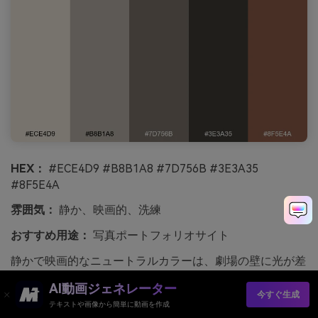
HEX：
#ECE4D9 #B8B1A8 #7D756B #3E3A35
#8F5E4A
雰囲気：
静か、映画的、洗練
おすすめ用途：
写真ポートフォリオサイト
静かで映画的なニュートラルカラーは、劇場の壁に光が差
し込むような印象です。温かみのあるグレーがギャラリー
AI動画ジェネレーター
を洗練された雰囲気に保ち、カッパーブラウンがホバース
今すぐ生成
テキストや画像から簡単に動画を作成
テートやボタンのアクセントとして上品に映えます。画像