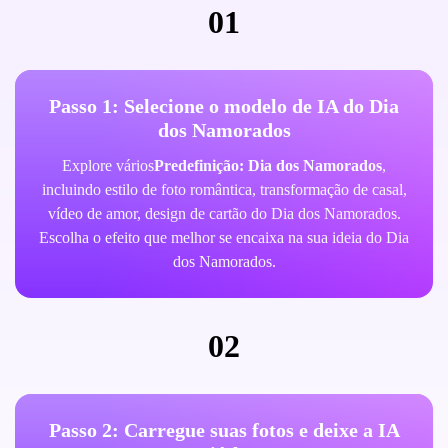
01
Passo 1: Selecione o modelo de IA do Dia
dos Namorados
Explore vários
Predefinição: Dia dos Namorados
,
incluindo estilo de foto romântica, transformação de casal,
vídeo de amor, design de cartão do Dia dos Namorados.
Escolha o efeito que melhor se encaixa na sua ideia do Dia
dos Namorados.
02
Passo 2: Carregue suas fotos e deixe a IA