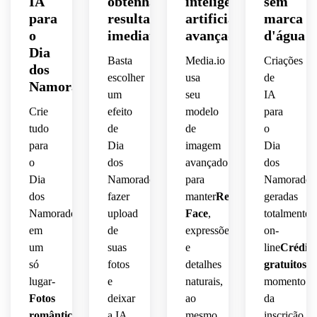
IA
obtenha
inteligência
sem
para
resultados
artificial
marca
o
imediatos
avançada
d'água
Dia
Basta
Media.io
Criações
dos
escolher
usa
de
Namorados
um
seu
IA
Crie
efeito
modelo
para
tudo
de
de
o
para
Dia
imagem
Dia
o
dos
avançado
dos
Dia
Namorados,
para
Namorados
dos
fazer
manter
Real
geradas
Namorados
upload
Face
,
totalmente
em
de
expressões
on-
um
suas
e
line
Crédito
só
fotos
detalhes
gratuitos
N
lugar-
e
naturais,
momento
Fotos
deixar
ao
da
românticas
,
a IA
mesmo
inscrição.