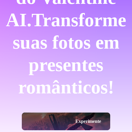
AI.
Transforme
suas fotos em
presentes
românticos!
Experimente