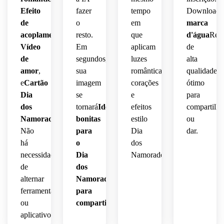
Efeito
fazer
tempo
Download
de
o
em
marca
acoplamento
,
resto.
que
d'água
Resu
Vídeo
Em
aplicam
de
de
segundos,
luzes
alta
amor
,
sua
românticas,
qualidade-
e
Cartão
imagem
corações
ótimo
Dia
se
e
para
dos
tornará
Ideias
efeitos
compartilha
Namorados
.
bonitas
estilo
ou
Não
para
Dia
dar.
há
o
dos
necessidade
Dia
Namorados.
de
dos
alternar
Namorados
ferramentas
para
ou
compartilhar
.
aplicativos.