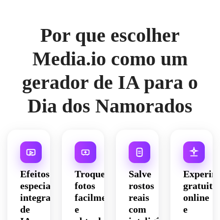
Por que escolher
Media.io como um
gerador de IA para o
Dia dos Namorados
Efeitos
Troque
Salve
Experim
especiais
fotos
rostos
gratuita
integrados
facilmente
reais
online
de
e
com
e