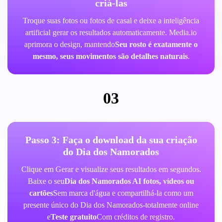
criá-las
Troque suas fotos ou fotos de casal e deixe a inteligência
artificial gerar os resultados automaticamente. Media.io
aprimora o design, mantendo
Seu rosto é exatamente o
mesmo, seus movimentos são detalhes naturais
.
03
Passo 3: Faça o download da sua criação
do Dia dos Namorados
Clique em Gerar e visualize seus resultados em segundos.
Baixe o seu
Dia dos Namorados AI fotos, vídeos ou
cartões
Sem marca d'água e compartilhá-la como um
presente único do Dia dos Namorados-totalmente online
e
Teste gratuito
Com créditos de registro.