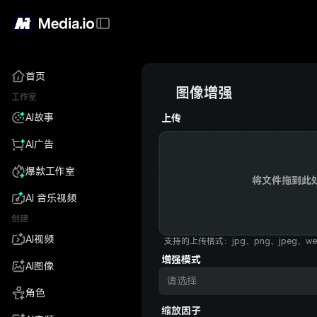
首页
图像增强
工作室
AI故事
上传
AI广告
爆款工作室
将文件拖到此
AI 音乐视频
创建
AI视频
支持的上传格式：jpg、png、jpeg、we
增强模式
AI图像
请选择
角色
缩放因子