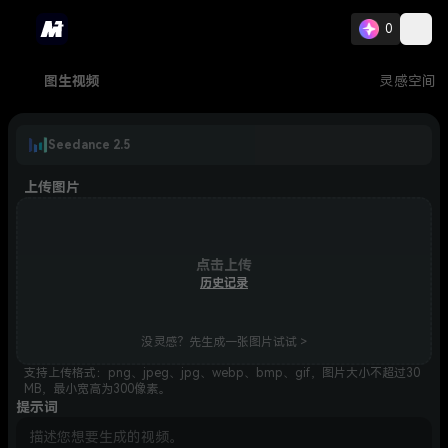
0
图生视频
灵感空间
Seedance 2.5
上传图片
点击上传
历史记录
没灵感？先生成一张图片试试 >
支持上传格式：png、jpeg、jpg、webp、bmp、gif，图片大小不超过30
MB，最小宽高为300像素。
提示词