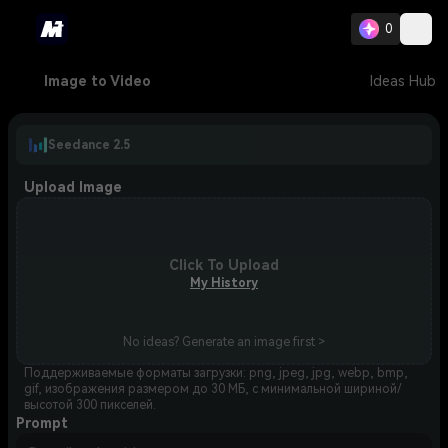
0
Image to Video
Ideas Hub
Seedance 2.5
Upload Image
Click To Upload
My History
No ideas? Generate an image first >
Поддерживаемые форматы загрузки: png, jpeg, jpg, webp, bmp,
gif, изображения размером до 30 МБ, с минимальной шириной/
высотой 300 пикселей.
Prompt