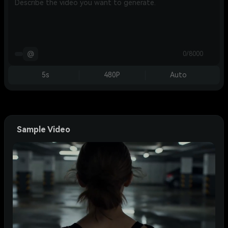
@
0/8000
5s
480P
Auto
Sample Video