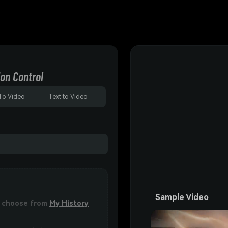
on Control
To Video
Text to Video
Sample Video
or choose from
My History