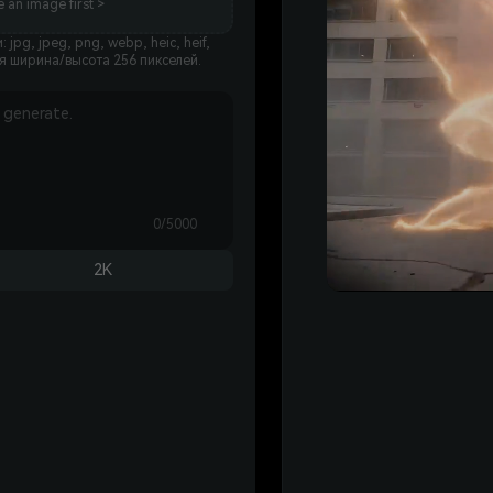
 an image first >
g, jpeg, png, webp, heic, heif,
 ширина/высота 256 пикселей.
0/5000
2K