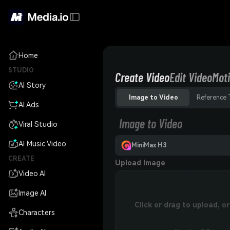
Home
STUDIO
Create Video
Edit Video
Moti
AI Story
Image to Video
Reference 
AI Ads
Image to Video
Viral Studio
AI Music Video
MiniMax H3
CREATE
Upload Image
Video AI
Image AI
Click or drag to upload, 
Characters