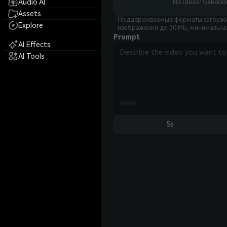
Audio AI
No ideas? Generate
Assets
Поддерживаемые форматы загрузки: jp
Explore
изображения до 30 МБ, минимальная
Prompt
AI Effects
AI Tools
5s