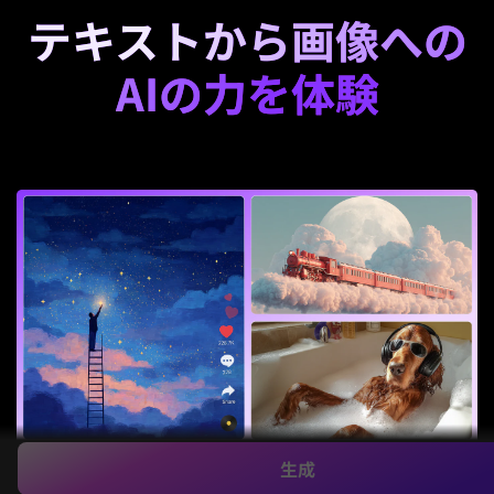
テキストから画像への
AIの力を体験
生成
一つのプロンプトから無限の