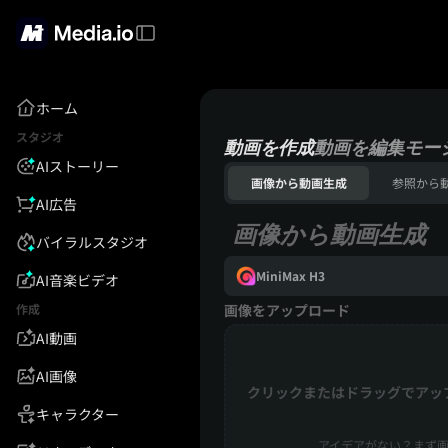
ホーム
スタジオ
動画を作成
動画を編集
モー
AIストーリー
画像から動画生成
参照から
AI広告
画像から動画生成
バイラルスタジオ
MiniMax H3
AI音楽ビデオ
作成
画像をアップロード
AI動画
AI画像
クリックまたはドラッグでアッ
キャラクター
アイデアがない？まず画