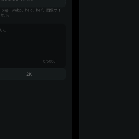
ng、webp、heic、heif、画像サイ
クセル。
0/5000
2K