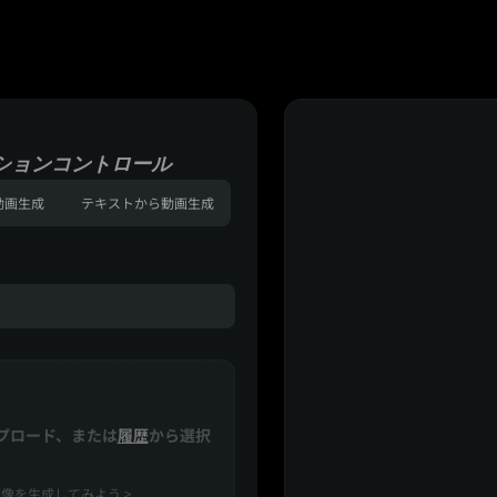
ションコントロール
動画生成
テキストから動画生成
プロード、または
履歴
から選択
像を生成してみよう >