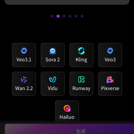
Veo3.1
Sora 2
Kling
Veo3
Wan 2.2
Vidu
Runway
Pixverse
Hailuo
生成