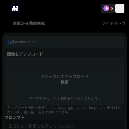
0
アイデアハブ
画像から動画生成
Seedance 2.5
画像をアップロード
クリックしてアップロード
履歴
アイデアがない？まず画像を生成してみよう >
アップロード可能な形式：png、jpeg、jpg、webp、bmp、gif、画像は最
大30 MB、最小幅・高さは300ピクセル。
プロンプト