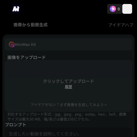
0
アイデアハブ
画像から動画生成
MiniMax H3
画像をアップロード
クリックしてアップロード
履歴
アイデアがない？まず画像を生成してみよう >
対応するアップロード形式：jpg、jpeg、png、webp、heic、heif、画像
サイズは最大30 MB、幅/高さは最低256ピクセル。
プロンプト