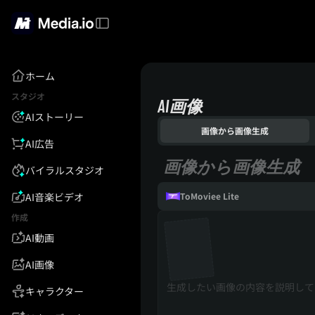
ホーム
スタジオ
AI画像
AIストーリー
画像から画像生成
AI広告
画像から画像生成
バイラルスタジオ
AI音楽ビデオ
ToMoviee Lite
作成
AI動画
AI画像
キャラクター