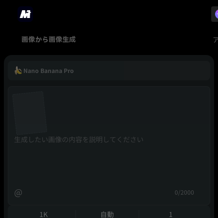
画像から画像生成
Nano Banana Pro
@
0/2000
1K
自動
1