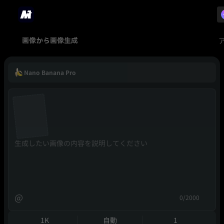
画像から画像生成
Nano Banana Pro
@
0/2000
1K
自動
1