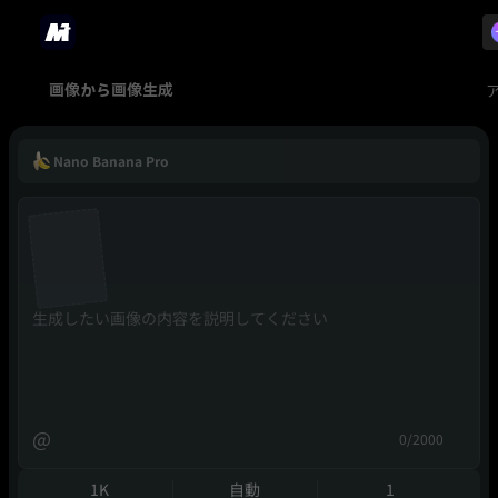
画像から画像生成
Nano Banana Pro
@
0/2000
1K
自動
1