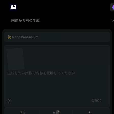
画像から画像生成
Nano Banana Pro
@
0/2000
1K
自動
1