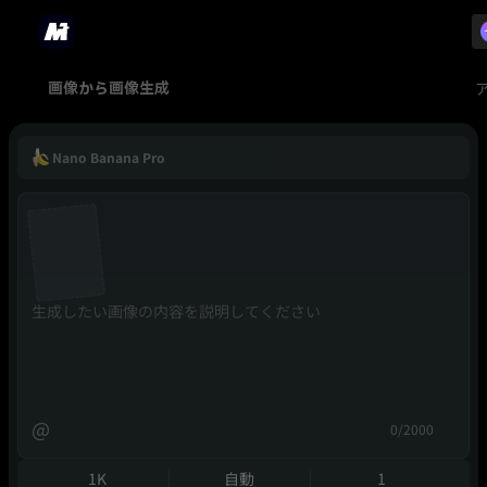
画像から画像生成
Nano Banana Pro
@
0/2000
1K
自動
1