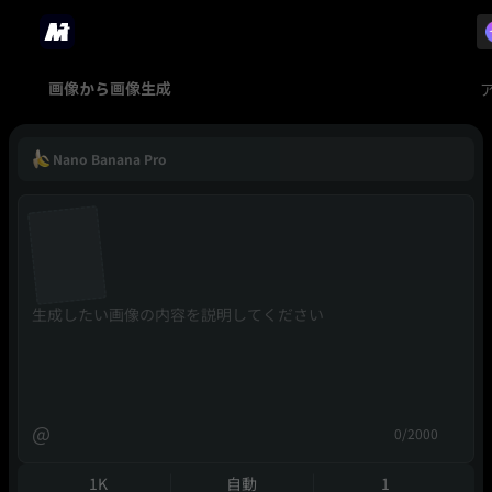
画像から画像生成
Nano Banana Pro
@
0/2000
1K
自動
1