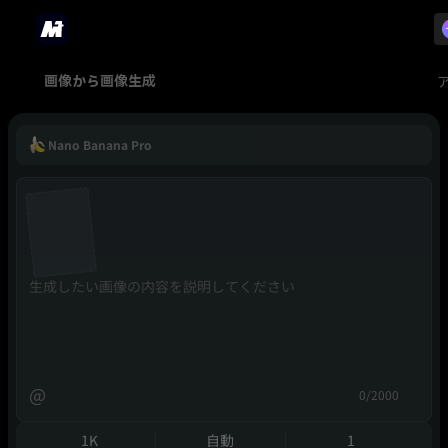
画像から画像生成
Nano Banana Pro
@
0/2000
1K
自動
1