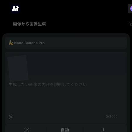
画像から画像生成
Nano Banana Pro
@
0/2000
1K
自動
1