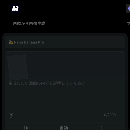
画像から画像生成
Nano Banana Pro
@
0/2000
1K
自動
1