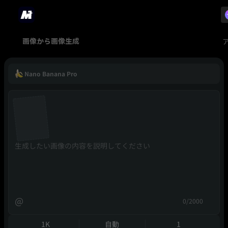
画像から画像生成
Nano Banana Pro
@
0/2000
1K
自動
1