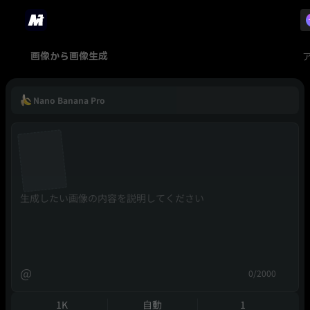
画像から画像生成
Nano Banana Pro
@
0/2000
1K
自動
1