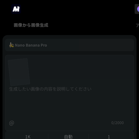
画像から画像生成
Nano Banana Pro
@
0/2000
1K
自動
1