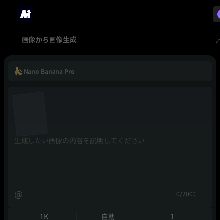
画像から画像生成
Nano Banana Pro
@
0/2000
1K
自動
1