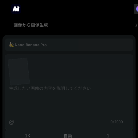
画像から画像生成
Nano Banana Pro
@
0/2000
1K
自動
1