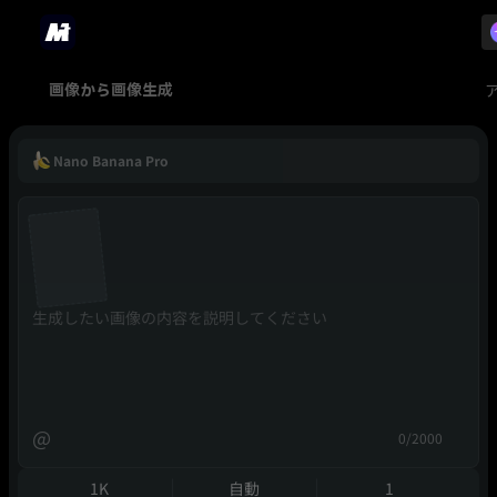
画像から画像生成
Nano Banana Pro
@
0/2000
1K
自動
1