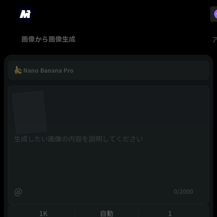
画像から画像生成
Nano Banana Pro
@
0/2000
1K
自動
1