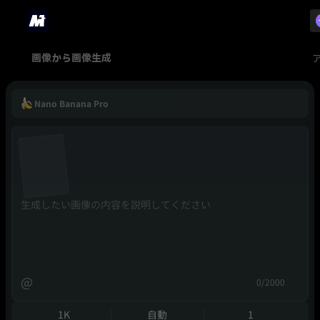
画像から画像生成
Nano Banana Pro
@
0/2000
1K
自動
1