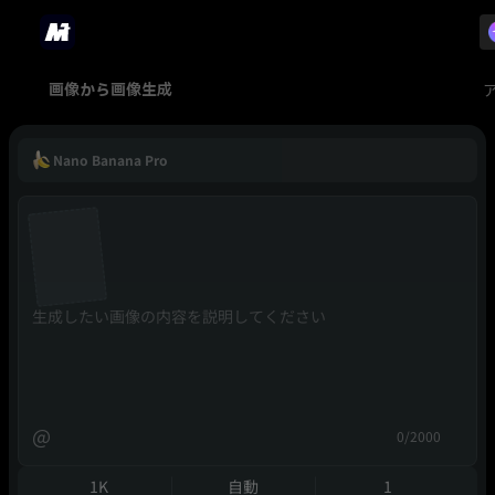
画像から画像生成
Nano Banana Pro
@
0/2000
1K
自動
1