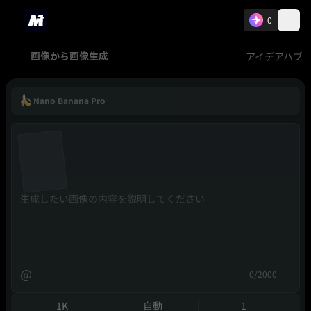
0
アイデアハブ
画像から画像生成
Nano Banana Pro
@
0/2000
1K
自動
1