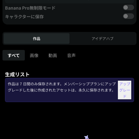
Banana Pro無制限モード
キャラクターに保存
作品
アイデアハブ
すべて
画像
動画
音声
生成リスト
作品は 7 日間のみ保存されます。メンバーシッププランにアップ
アップ
グレードした後に作成されたアセットは、永久に保存されます。
グレー
ド