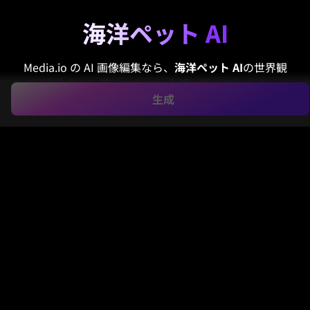
海洋ペット AI
Media.io の AI 画像編集なら、
海洋ペット AI
の世界観
づくりをもっと速く、もっと自然に進められます。ペ
生成
ット写真を南国の透明な海の中を泳ぐ実写風フォトへ
変身させ、泡や光の表現、熱帯魚との共泳、GoPro風
の超広角構図までまとめて調整しやすいのが強みで
す。元写真のペットの特徴を活かしながら、旅行写真
のような臨場感のある9:16構図の海中スナップが簡単
に作れます。
ペット海洋画像を今すぐ作成する
ペット写真をアップロード -> AI が南国の海を泳ぐ実
写風イメージへ自然に編集。ブラウザだけで試せま
す。