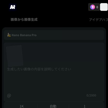
0
アイデアハ
画像から画像生成
Nano Banana Pro
@
0/2000
1K
自動
1