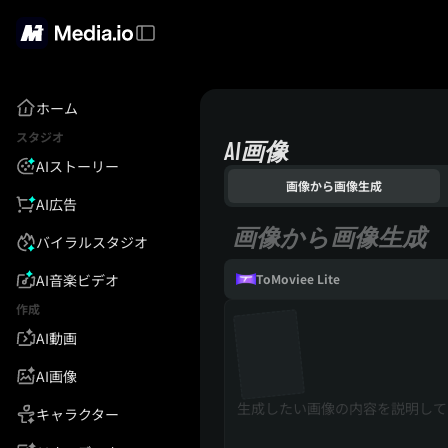
ホーム
スタジオ
AI画像
AIストーリー
画像から画像生成
AI広告
画像から画像生成
バイラルスタジオ
AI音楽ビデオ
ToMoviee Lite
作成
AI動画
AI画像
キャラクター