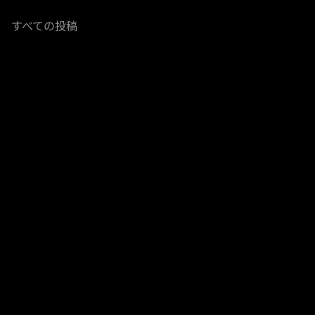
すべての投稿