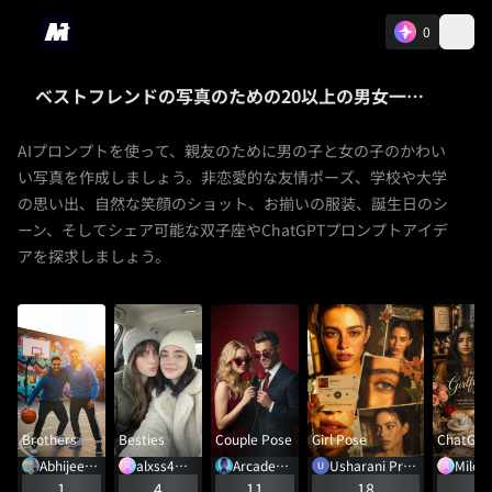
0
ベストフレンドの写真のための20以上の男女一緒のプロンプト
AIプロンプトを使って、親友のために男の子と女の子のかわい
い写真を作成しましょう。非恋愛的な友情ポーズ、学校や大学
の思い出、自然な笑顔のショット、お揃いの服装、誕生日のシ
ーン、そしてシェア可能な双子座やChatGPTプロンプトアイデ
アを探求しましょう。
Brothers
Besties
Couple Pose
Girl Pose
Abhijeet Kadam
alxss4mdf
ArcadeAlchemist
Usharani Pradhan
Milo 
1
4
11
18