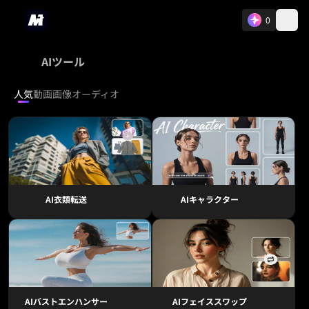
0
AIツール
人気
動画
画像
オーディオ
AI衣類転送
AIキャラクター
AIバストエンハンサー
AIフェイススワップ