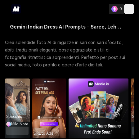
0
Gemini Indian Dress AI Prompts - Saree, Lehenga & More Traditional Outfit
Crea splendide foto AI di ragazze in sari con sari sfocato,
abiti tradizionali eleganti, pose aggraziate e stili di
fotografia ritrattistica sorprendenti. Perfetto per post sui
social media, foto profilo e opere d'arte digitali.
Specchio Saree Blu
Spo
Milo Note
URL to Ads