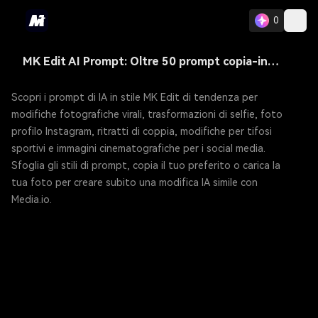
0
MK Edit AI Prompt: Oltre 50 prompt copia-incolla per modifiche fotografiche di tendenza
Scopri i prompt di IA in stile MK Edit di tendenza per
modifiche fotografiche virali, trasformazioni di selfie, foto
profilo Instagram, ritratti di coppia, modifiche per tifosi
sportivi e immagini cinematografiche per i social media.
Sfoglia gli stili di prompt, copia il tuo preferito o carica la
tua foto per creare subito una modifica IA simile con
Media.io.